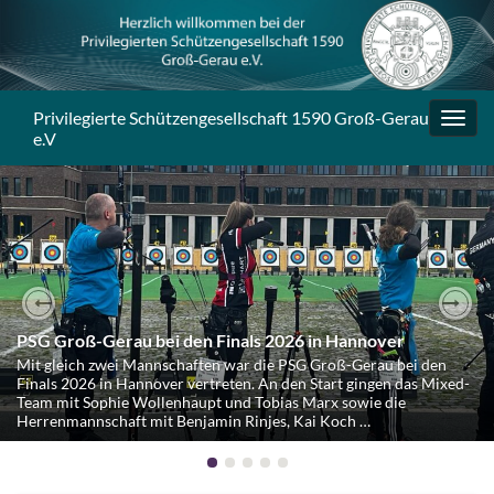
Privilegierte Schützengesellschaft 1590 Groß-Gerau
Navig
e.V
umsc
Spannende Landesmeisterschaft 3D WA in Babenhausen
Previous
Nex
PSG Groß-Gerau bei den Finals 2026 in Hannover
Am Sonntag, den 19. Juli 2026, fand in Babenhausen die diesjährige
Mit gleich zwei Mannschaften war die PSG Groß-Gerau bei den
hessische Landesmeisterschaft im 3D Bogenschießen nach WA-
Finals 2026 in Hannover vertreten. An den Start gingen das Mixed-
Reglement statt. Unter sommerlichen Bedingungen mit viel
Team mit Sophie Wollenhaupt und Tobias Marx sowie die
Sonnenschein und warmen Temperaturen bot das Gelände den
Herrenmannschaft mit Benjamin Rinjes, Kai Koch …
Schützinnen und Schützen …