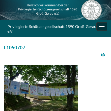
Privilegierte Schützengesellschaft 1590 Groß-Gerau
Navig
e.V
umsc
L1050707