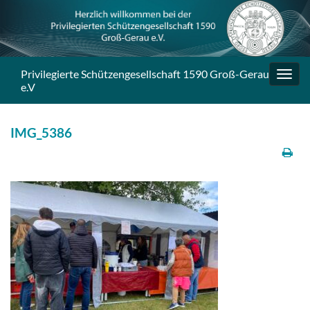
Privilegierte Schützengesellschaft 1590 Groß-Gerau
Navig
e.V
umsc
IMG_5386