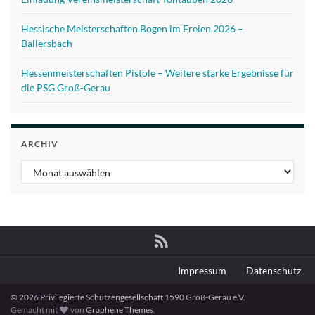
Hessische Meisterschaften Bogen im Freien 2026 –
Ballersbach
Hessenmeisterschaften Pistole – Weitere starke Ergebnisse für
die PSG Groß-Gerau
ARCHIV
Archiv
Impressum
Datenschutz
© 2026 Privilegierte Schützengesellschaft 1590 Groß-Gerau e.V.
Gemacht mit
von
Graphene Themes
.