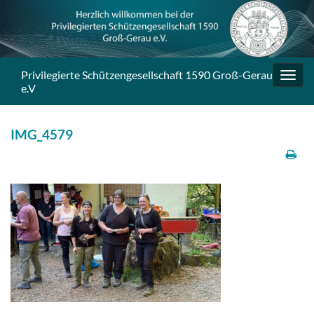
Privilegierte Schützengesellschaft 1590 Groß-Gerau
Navig
e.V
umsc
IMG_4579