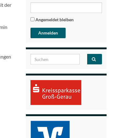
it der
Angemeldet bleiben
amin
tungen
Search for: