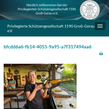
Privilegierte Schützengesellschaft 1590 Groß-Gerau
Navig
e.V
umsc
bfcdd6a6-fb14-4055-9a95-a7f317494aa6